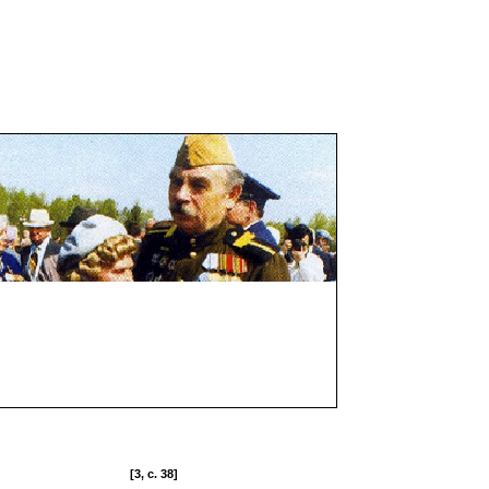
[3, c. 38]