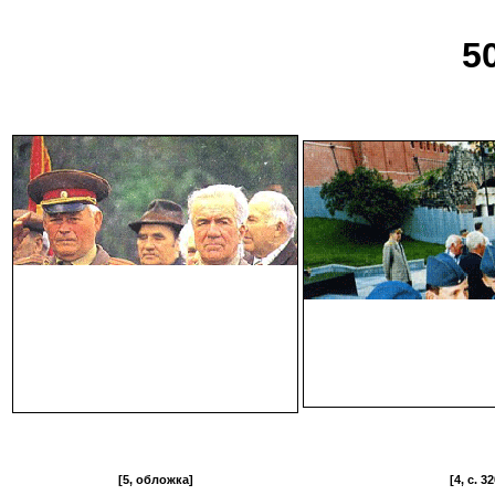
5
[5, обложка]
[4, c. 32