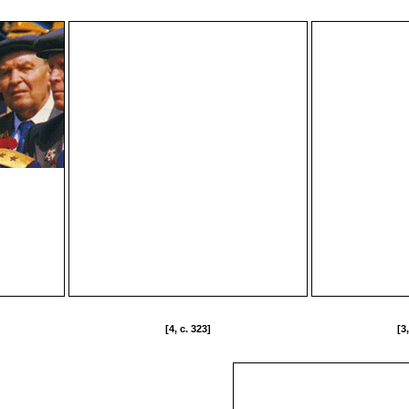
[4, c. 323]
[3,