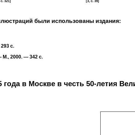
 c. 321]
[3, c. 39]
ллюстраций были использованы издания:
293 с.
 М., 2000. — 342 с.
 года в Москве в честь 50-летия Ве