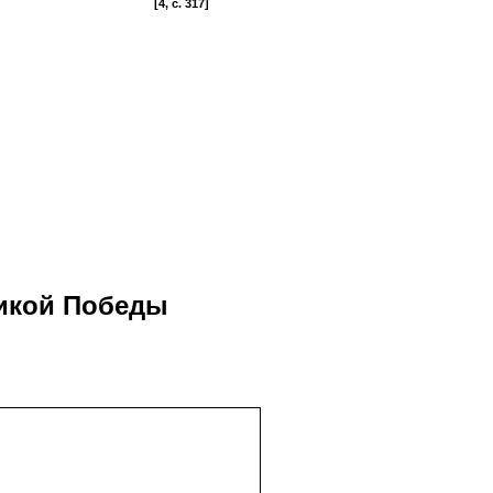
[4, c. 317]
ликой Победы